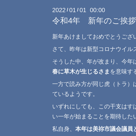
2022
01
01 00:00
/
/
令和4年 新年のご挨拶
新年あけましておめでとうござ
さて、昨年は新型コロナウイル
そうした中、年が改まり、今年
春に草木が生じるさま
を意味す
一方で読み方が同じ虎（トラ）
ているようです。
いずれにしても、この干支はす
い一年が始まることを期待した
私自身、
本年は美祢市議会議員