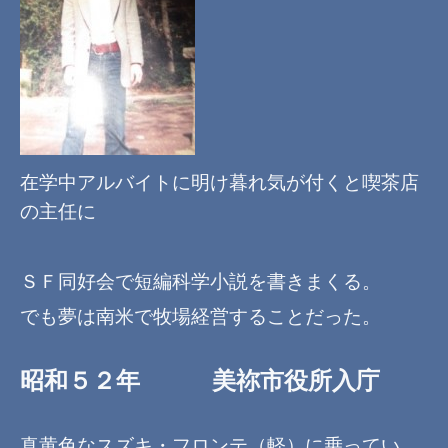
在学中
アルバイトに明け暮れ
気が付くと喫茶店
の主任に
ＳＦ同好会で短編科学小説を書きまくる。
でも夢は南米で牧場経営することだった。
昭和５２年 美祢市役所入庁
真黄色なスズキ・フロンテ（軽）に乗ってい