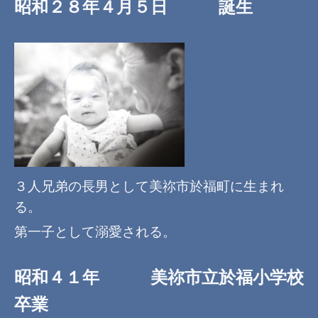
昭和２８年４月５日 誕生
３人兄弟の長男として美祢市於福町に生まれ
る。
第一子として溺愛される。
昭和４１年 美祢市立於福小学校
卒業