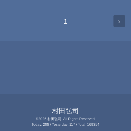
1
村田弘司
©2026
村田弘司
. All Rights Reserved.
Today:
208
/ Yesterday:
117
/ Total:
169354